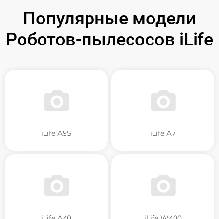
Популярные модели
Роботов-пылесосов iLife
iLife A9S
iLife A7
iLife A40
iLife W400