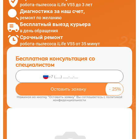
робота-пылесоса iLife V55 до 3 лет
Диагностика за наш счет,
ремонт по желанию
Бесплатный выезд курьера
в день обращения
Срочный ремонт
робота-пылесоса iLife V55 от 35 минут
Бесплатная консультация со
специалистом
Оставить заявку
Нажимая на кнопку "Оставить заявку" Вы соглашаетесь c
политикой
конфиденциальности