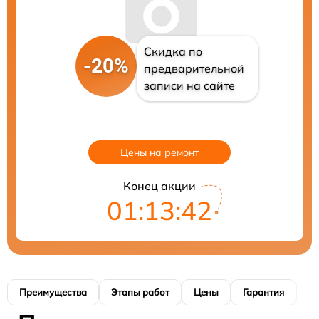
Скидка по
-20%
предварительной
записи на сайте
Цены на ремонт
Конец акции
01:13:41
Преимущества
Этапы работ
Цены
Гарантия
М