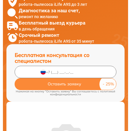
робота-пылесоса iLife A9S до 3 лет
Диагностика за наш счет,
ремонт по желанию
Бесплатный выезд курьера
в день обращения
Срочный ремонт
робота-пылесоса iLife A9S от 35 минут
Бесплатная консультация со
специалистом
Оставить заявку
Нажимая на кнопку "Оставить заявку" Вы соглашаетесь c
политикой
конфиденциальности