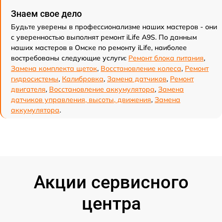
Знаем свое дело
Будьте уверены в профессионализме наших мастеров - они
с уверенностью выполнят ремонт iLife A9S. По данным
наших мастеров в Омске по ремонту iLife, наиболее
востребованы следующие услуги:
Ремонт блока питания
,
Замена комплекта щеток
,
Восстановление колеса
,
Ремонт
гидросистемы
,
Калибровка
,
Замена датчиков
,
Ремонт
двигателя
,
Восстановление аккумулятора
,
Замена
датчиков управления, высоты, движения
,
Замена
аккумулятора
.
Акции сервисного
центра