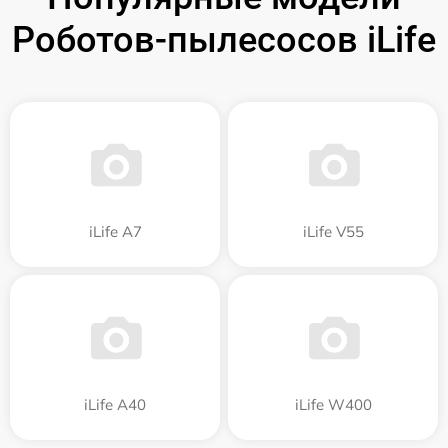
Роботов-пылесосов iLife
iLife A7
iLife V55
iLife A40
iLife W400