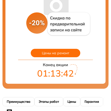
Скидка по
-20%
предварительной
записи на сайте
Цены на ремонт
Конец акции
01:13:41
Преимущества
Этапы работ
Цены
Гарантия
М